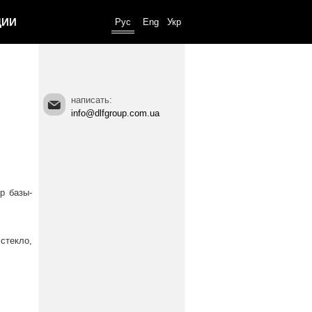
ЦИИ
Рус
Eng
Укр
написать:
info@dlfgroup.com.ua
р базы-
стекло,