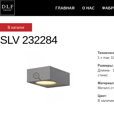
ГЛАВНАЯ
О НАС
ФAБР
И НОВОСТ
В каталог
SLV 232284
Техническ
1 x max 1
Размеры:
Длинна- 
стене)
Материал
Металл,ст
Цвет:
В наличии-