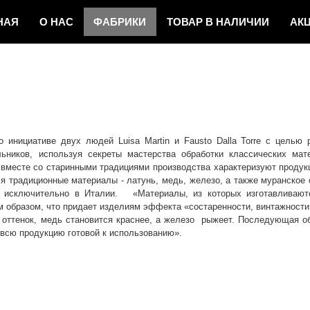
НАЯ
О НАС
ФAБРИКИ
ТОВАР
В НАЛИЧИИ
АК
И НОВОСТИ
КОНТАКТЫ
о инициативе двух людей Luisa Martin и Fausto Dalla Torre с целью 
льников, используя секреты мастерства обработки классических мат
 вместе со старинными традициями производства характеризуют продукц
я традиционные материалы - латунь, медь, железо, а также муранское 
ся исключительно в Италии. «Материалы, из которых изготавливают
 образом, что придает изделиям эффекта «состаренности, винтажности
й оттенок, медь становится краснее, а железо рыжеет. Последующая о
 всю продукцию готовой к использованию».