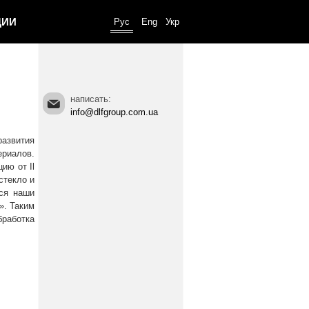
ЦИИ
Рус
Eng
Укр
написать:
info@dlfgroup.com.ua
развития
ериалов.
ию от Il
стекло и
ся наши
». Таким
бработка