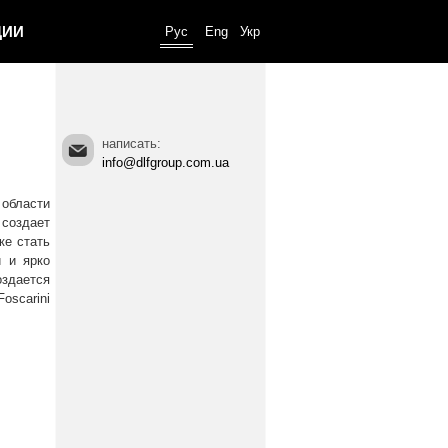
ЦИИ
Рус
Eng
Укр
написать:
info@dlfgroup.com.ua
 области
 создает
ке стать
й и ярко
оздается
scarini