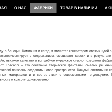
НАЯ
О НАС
ФAБРИКИ
ТОВАР
В НАЛИЧИИ
АК
И НОВОСТИ
КОНТАКТЫ
оду в Венеции. Компания и сегодня является генератором свежих идей в
 экспериментирует с содержанием, смешивает краски и в результате
айн, высокое качество и волшебное муранское стекло позволили фабри
от Foscarini – это сочетание творческой фантазии, смелых решени
oscarini призваны создавать новое пространство. Каждый светильник с
нных материалов и в соответствии с современными тенденциями. Fo
ность и красоту одновременно.